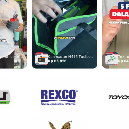
TEKIRO Tang Kombinasi Listrik 8 Inch Tang Elektrik
Kenmaster H415 Toolbox Besar Kotak Penyimpanan Perkakas
Rp 65,856
Rp 64