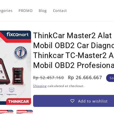
egories
PROMO
Blog
Contact
ThinkCar Master2 Alat
Mobil OBD2 Car Diagno
Thinkcar TC-Master2 A
Mobil OBD2 Profesiona
Regular
Sale
Rp 26.666.667
Rp 52.457.160
So
price
price
Shipping
calculated at checkout.
Add to wishlist