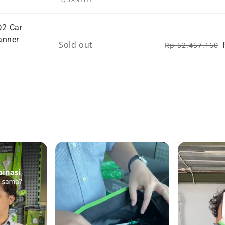
D2 Car
anner
Quantity
Sold out
Rp 52.457.160