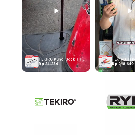
TEKIRO Kunci Sock T Hitam 7 - 19 mm - Kunci Sok T Kunci Shock T
Rp 24,234
Rp 218,649