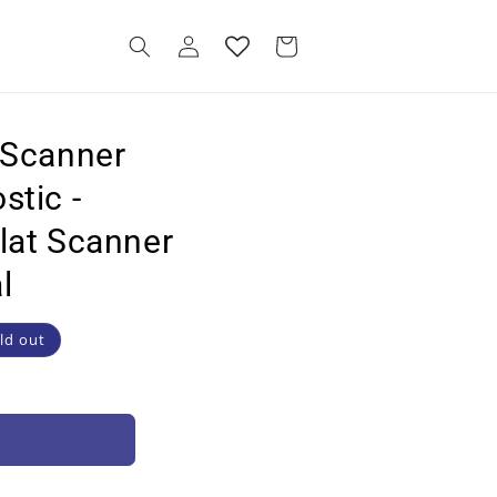
Log
Cart
in
 Scanner
stic -
lat Scanner
l
ld out