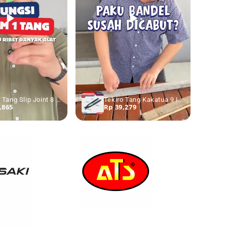
Tekiro Tang Slip Joint 8 Inch
Tekiro Tang Kakatua 9 Inch Tower Pincer Tang Burung
,865
Rp 39,279