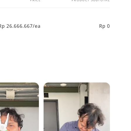
Rp 26.666.667/ea
Rp 0
Regular
Sale
price
price