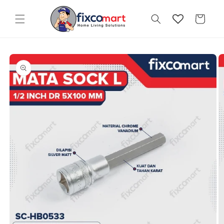
Skip to
content
Cart
Skip to
product
information