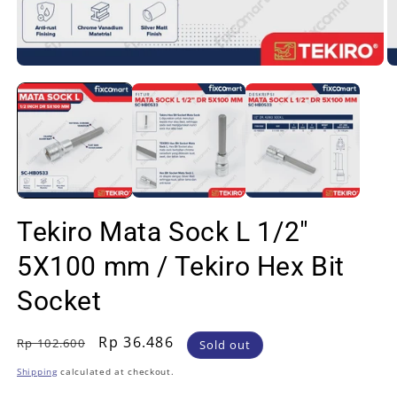
Open
O
media
m
1
2
in
in
modal
m
Tekiro Mata Sock L 1/2"
5X100 mm / Tekiro Hex Bit
Socket
Regular
Sale
Rp 36.486
Rp 102.600
Sold out
price
price
Shipping
calculated at checkout.