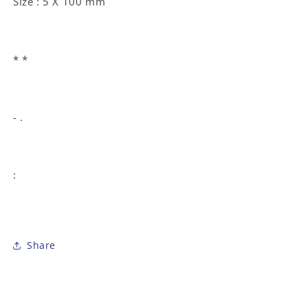
Size : 5 X 100 mm
* *
- .
:
Share