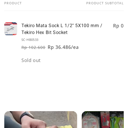
PRODUCT
PRODUCT SUBTOTAL
Your
cart
Rp 0
Tekiro Mata Sock L 1/2" 5X100 mm /
Tekiro Hex Bit Socket
SC-HB0533
Rp 36.486/ea
Rp 102.600
Regular
Sale
price
price
Quantity
Sold out
Loading...