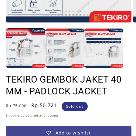
Open
O
media
m
1
2
in
in
modal
m
TEKIRO GEMBOK JAKET 40
MM - PADLOCK JACKET
Regular
Sale
Rp 50.721
Rp 75.000
Sold out
price
price
Shipping
calculated at checkout.
Add to wishlist