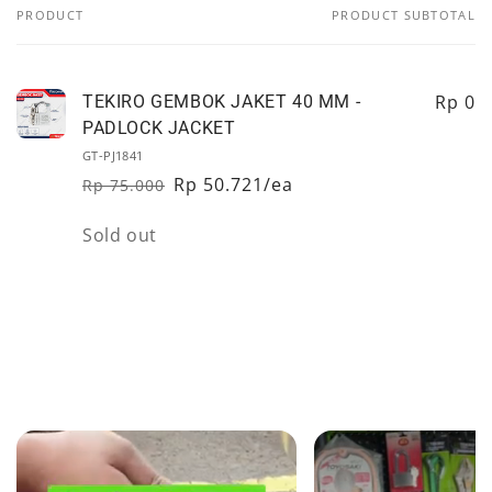
PRODUCT
PRODUCT SUBTOTAL
Your
cart
Rp 0
TEKIRO GEMBOK JAKET 40 MM -
PADLOCK JACKET
GT-PJ1841
Rp 50.721/ea
Rp 75.000
Regular
Sale
price
price
Quantity
Sold out
Loading...