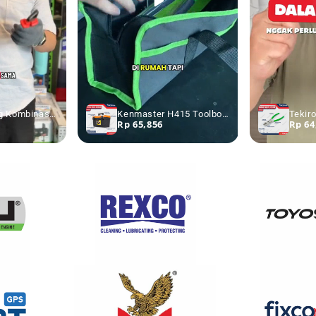
TEKIRO Tang Kombinasi Listrik 8 Inch Tang Elektrik
Kenmaster H415 Toolbox Besar Kotak Penyimpanan Perkakas
Rp 65,856
Rp 64