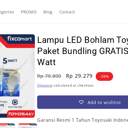
egories
PROMO
Blog
Contact
Lampu LED Bohlam To
Paket Bundling GRATIS
Watt
Regular
Sale
Rp 29.279
Rp 70.800
-58%
price
price
Shipping
calculated at checkout.
Add to wishlist
Garansi Resmi 1 Tahun Toyosaki Indon