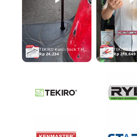
TEKIRO Kunci Sock T Hitam 7 - 19 mm - Kunci Sok T Kunci Shock T
Rp 24,234
Rp 218,649