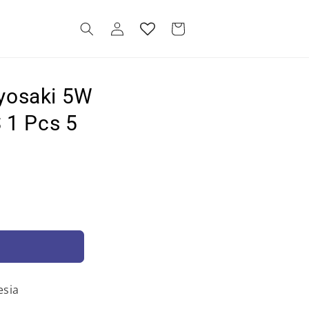
Log
Cart
in
yosaki 5W
 1 Pcs 5
esia