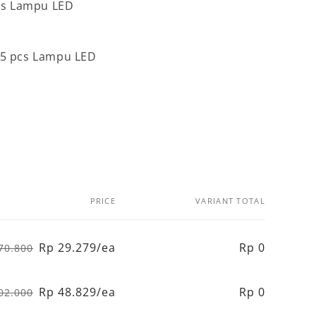
pcs Lampu LED
i 5 pcs Lampu LED
PRICE
VARIANT TOTAL
Rp 29.279/ea
Rp 0
70.800
Regular
Sale
price
price
Rp 48.829/ea
Rp 0
02.000
Regular
Sale