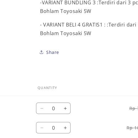
-VARIANT BUNDLING 3 :Terdiri dari 3 
Bohlam Toyosaki 5W
- VARIANT BELI 4 GRATIS1 : :Terdiri dar
Bohlam Toyosaki 5W
Share
QUANTITY
Quantity
Rp 
Decrease
Increase
quantity
quantity
for
for
Quantity
Rp 1
BUNDLING
Decrease
BUNDLING
Increase
3
quantity
3
quantity