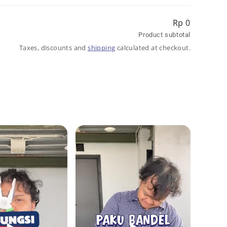
price
price
Rp 0
Product subtotal
Taxes, discounts and
shipping
calculated at checkout.