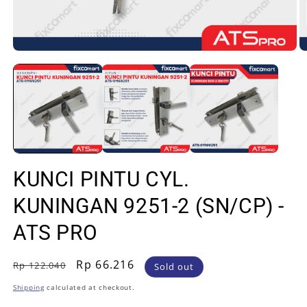
Open
O
media
m
1
2
in
in
modal
m
KUNCI PINTU CYL.
KUNINGAN 9251-2 (SN/CP) -
ATS PRO
Regular
Sale
Rp 66.216
Rp 122.040
Sold out
price
price
Shipping
calculated at checkout.