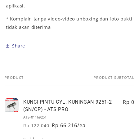
aplikasi.
* Komplain tanpa video-video unboxing dan foto bukti
tidak akan diterima
Share
PRODUCT
PRODUCT SUBTOTAL
Your
cart
Rp 0
KUNCI PINTU CYL. KUNINGAN 9251-2
(SN/CP) - ATS PRO
ATS-01169251
Rp 66.216/ea
Rp 122.040
Regular
Sale
price
price
Quantity