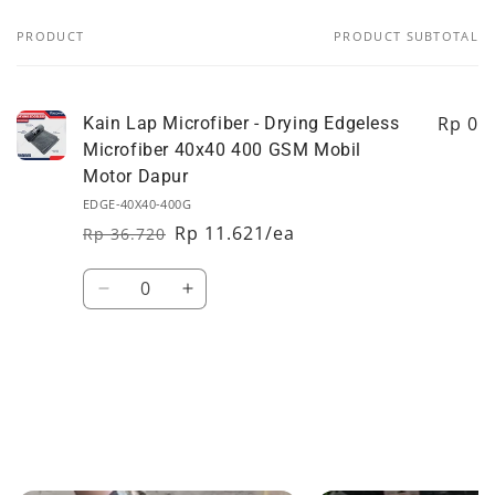
PRODUCT
PRODUCT SUBTOTAL
Your
cart
Rp 0
Kain Lap Microfiber - Drying Edgeless
Microfiber 40x40 400 GSM Mobil
Motor Dapur
EDGE-40X40-400G
Rp 11.621/ea
Rp 36.720
Regular
Sale
price
price
Quantity
Decrease
Increase
quantity
quantity
for
for
Default
Default
Loading...
Title
Title