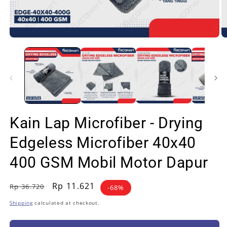
Open
O
media
m
1
2
in
in
modal
m
Kain Lap Microfiber - Drying
Edgeless Microfiber 40x40
400 GSM Mobil Motor Dapur
Regular
Sale
Rp 11.621
Rp 36.720
-68%
price
price
Shipping
calculated at checkout.