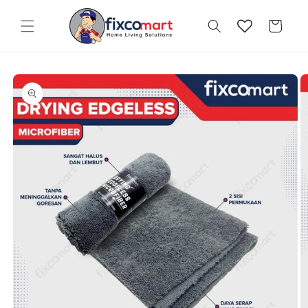
Skip to
content
Cart
Skip to
product
information