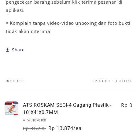
pengecekan barang sebelum klik terima pesanan di
aplikasi.
* Komplain tanpa video-video unboxing dan foto bukti
tidak akan diterima
Share
PRODUCT
PRODUCT SUBTOTAL
Your
cart
Rp 0
ATS ROSKAM SEGI-4 Gagang Plastik -
10"X4"X0.7MM
ATS-01070100
Rp 13.874/ea
Rp 31.200
Regular
Sale