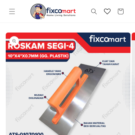
Skip to
content
Cart
Skip to
product
information