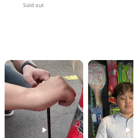
price
price
Quantity
Sold out
Loading...