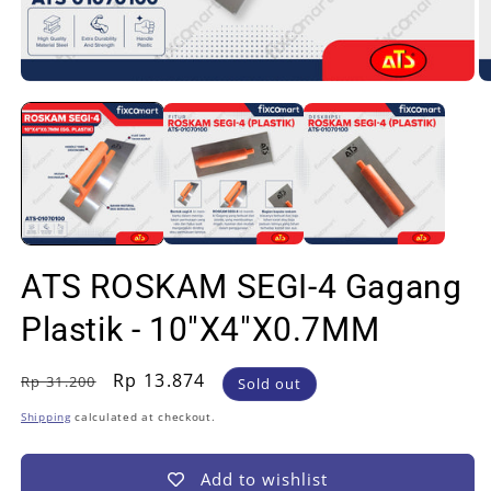
Open
O
media
m
1
2
in
in
modal
m
ATS ROSKAM SEGI-4 Gagang
Plastik - 10"X4"X0.7MM
Regular
Sale
Rp 13.874
Rp 31.200
Sold out
price
price
Shipping
calculated at checkout.
Add to wishlist